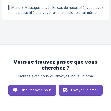
messagerie instantanée :
|| Menu > Messages privés En cas de nécessité, vous avez
la possibilité d'envoyer en une seule fois, un même
message à l'ensemble de vos techniciens. Pour cela, cliquez
sur "Messages privés" de votre menu, puis sur le bouton
"Envoyer un message à tout le monde".
Vous ne trouvez pas ce que vous
cherchez ?
Discutez avec nous ou envoyez-nous un email.
Discuter avec nous
Envoyer un email