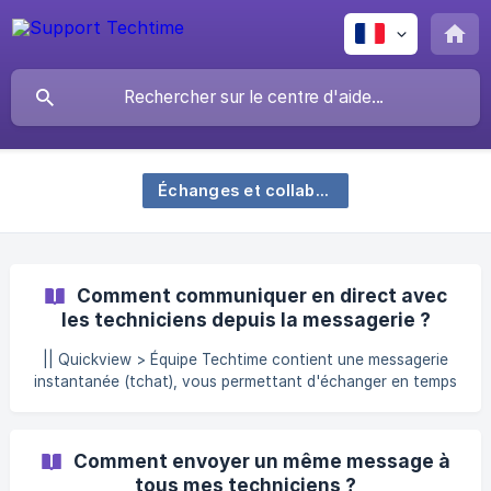
Échanges et collaboration
Comment communiquer en direct avec
les techniciens depuis la messagerie ?
|| Quickview > Équipe Techtime contient une messagerie
instantanée (tchat), vous permettant d'échanger en temps
réel avec vos techniciens sur les chantiers. Cela remplace
les SMS ou autre messagerie de type Whatsapp. En
cliquant sur la quickview générale, accédez à la liste de vos
Comment envoyer un même message à
techniciens. À partir de là, vous pouvez ouvrir la
tous mes techniciens ?