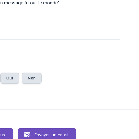
 un message à tout le monde".
Oui
Non
ous
Envoyer un email